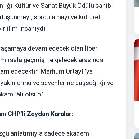
ığı Kültür ve Sanat Büyük Ödülü sahibi
e düşünmeyi, sorgulamayı ve kültürel
r ilim insanıydı.
da yaşamaya devam edecek olan İlber
i mirasla geçmiş ile gelecek arasında
am edecektir. Merhum Ortaylı’ya
, yakınlarına ve sevenlerine başsağlığı ve
kamı âli olsun."
ı CHP’li Zeydan Karalar:
e özgü anlatımıyla sadece akademi