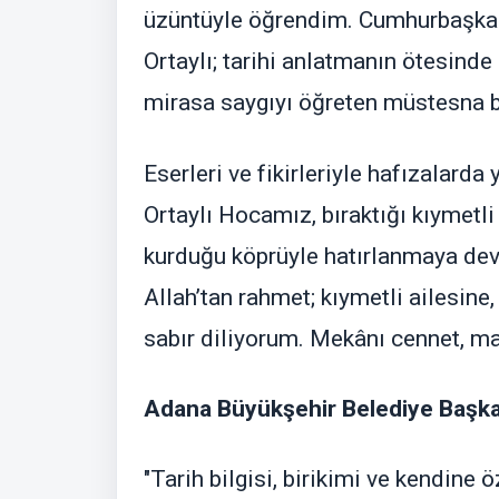
üzüntüyle öğrendim. Cumhurbaşkanl
Ortaylı; tarihi anlatmanın ötesind
mirasa saygıyı öğreten müstesna bi
Eserleri ve fikirleriyle hafızalar
Ortaylı Hocamız, bıraktığı kıymetl
kurduğu köprüyle hatırlanmaya dev
Allah’tan rahmet; kıymetli ailesine
sabır diliyorum. Mekânı cennet, ma
Adana Büyükşehir Belediye Başkan
"Tarih bilgisi, birikimi ve kendin