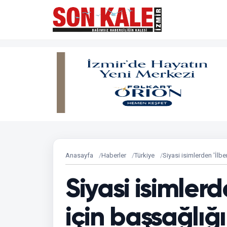
Anasayfa
Haberler
Türkiye
Siyasi isimlerden 'İlber
Siyasi isimlerde
için başsağlığı