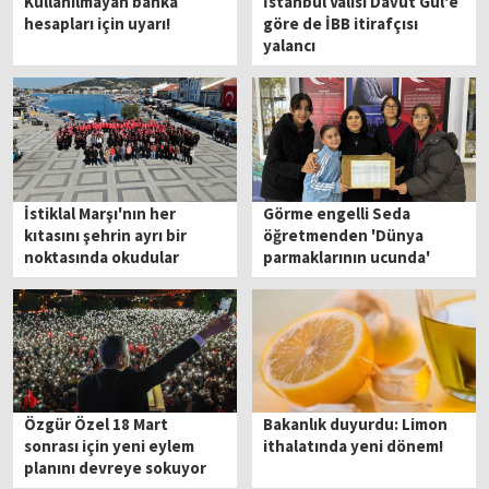
Kullanılmayan banka
İstanbul Valisi Davut Gül'e
hesapları için uyarı!
göre de İBB itirafçısı
yalancı
İstiklal Marşı'nın her
Görme engelli Seda
kıtasını şehrin ayrı bir
öğretmenden 'Dünya
noktasında okudular
parmaklarının ucunda'
projesi
Özgür Özel 18 Mart
Bakanlık duyurdu: Limon
sonrası için yeni eylem
ithalatında yeni dönem!
planını devreye sokuyor