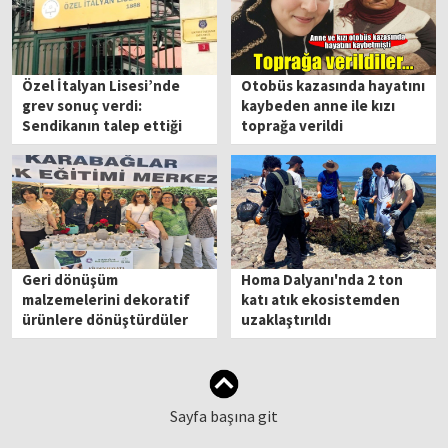
Özel İtalyan Lisesi’nde
Otobüs kazasında hayatını
grev sonuç verdi:
kaybeden anne ile kızı
Sendikanın talep ettiği
toprağa verildi
tutanak imzalandı
Geri dönüşüm
Homa Dalyanı'nda 2 ton
malzemelerini dekoratif
katı atık ekosistemden
ürünlere dönüştürdüler
uzaklaştırıldı
Sayfa başına git