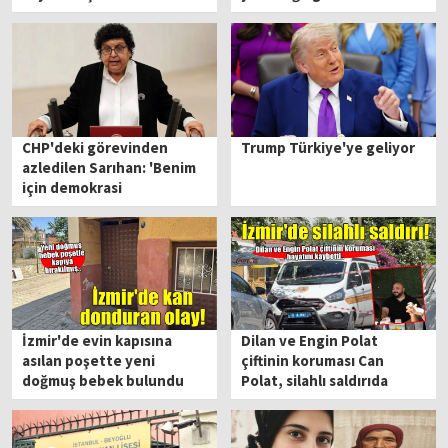
kamerada!
CHP'deki görevinden
Trump Türkiye'ye geliyor
azledilen Sarıhan: 'Benim
için demokrasi
madalyasıdır'
İzmir'de evin kapısına
Dilan ve Engin Polat
asılan poşette yeni
çiftinin koruması Can
doğmuş bebek bulundu
Polat, silahlı saldırıda
hayatını kaybetti