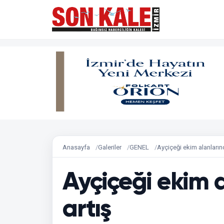
Anasayfa
Galeriler
GENEL
Ayçiçeği ekim alanların
Ayçiçeği ekim 
artış