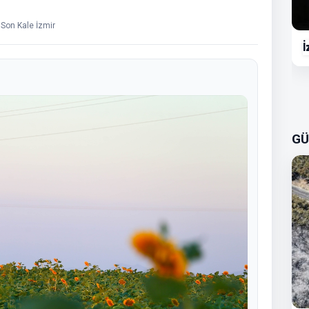
 Son Kale İzmir
İ
GÜ