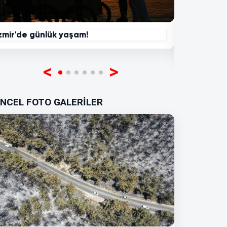
zmir'de günlük yaşam!
Uydu cihaz
"Tuba" iki
<
>
NCEL FOTO GALERİLER