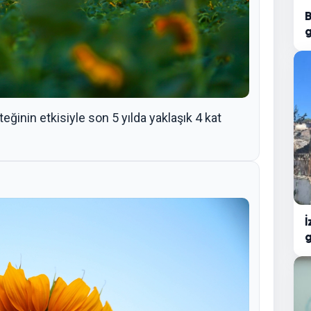
B
g
ğinin etkisiyle son 5 yılda yaklaşık 4 kat
İ
g