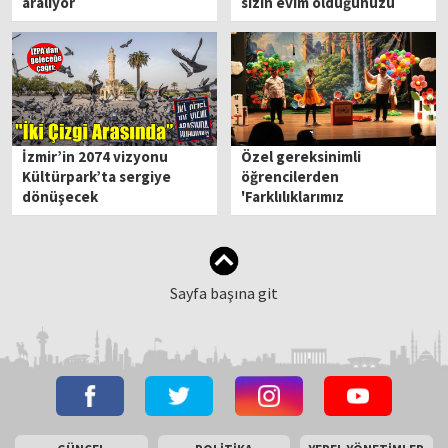
aralıyor
sizin evim olduğunuzu
anladım"
İzmir’in 2074 vizyonu
Özel gereksinimli
Kültürpark’ta sergiye
öğrencilerden
dönüşecek
'Farklılıklarımız
Zenginliğimiz' tiyatro
oyunu
Sayfa başına git