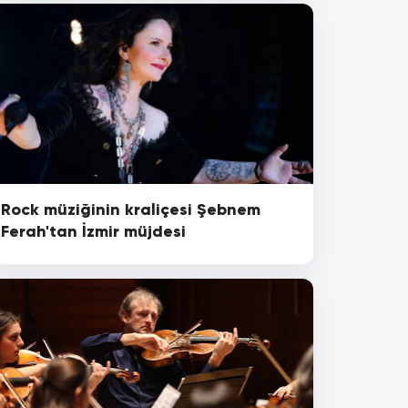
Rock müziğinin kraliçesi Şebnem
Ferah'tan İzmir müjdesi