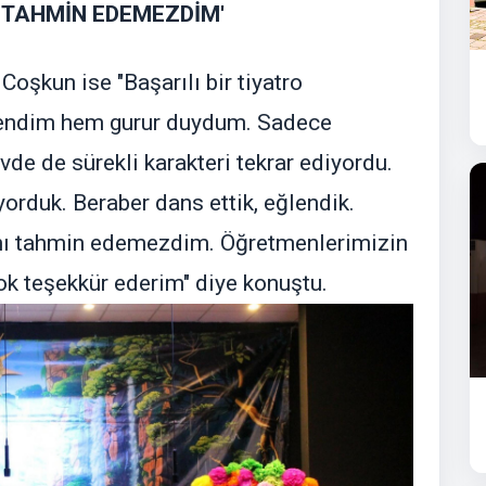
I TAHMİN EDEMEZDİM'
oşkun ise "Başarılı bir tiyatro
lendim hem gurur duydum. Sadece
vde de sürekli karakteri tekrar ediyordu.
rduk. Beraber dans ettik, eğlendik.
ını tahmin edemezdim. Öğretmenlerimizin
ok teşekkür ederim" diye konuştu.