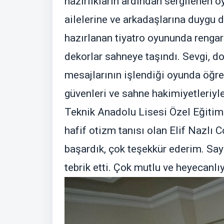
hazırlıkların ardından sergilenen o
ailelerine ve arkadaşlarına duygu 
hazırlanan tiyatro oyununda rengare
dekorlar sahneye taşındı. Sevgi, do
mesajlarının işlendiği oyunda öğren
güvenleri ve sahne hakimiyetleriyl
Teknik Anadolu Lisesi Özel Eğitim 9
hafif otizm tanısı olan Elif Nazlı
başardık, çok teşekkür ederim. Saye
tebrik etti. Çok mutlu ve heyecanlı