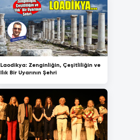
Laodikya: Zenginliğin, Çeşitliliğin ve
Ilık Bir Uyarının Şehri