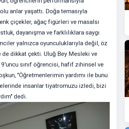
yun, öğrencilerin performansıyla
dolu anlar yaşattı. Doğa temasıyla
nk çiçekler, ağaç figürleri ve masalsı
stluk, dayanışma ve farklılıklara saygı
ciler yalnızca oyunculuklarıyla değil, öz
e de dikkat çekti. Uluğ Bey Mesleki ve
'uncu sınıf öğrencisi, hafif zihinsel ve
 Coşkun, "Öğretmenlerimin yardımı ile bunu
lerinde insanlar tiyatromuzu izledi, bizi
ydım" dedi.