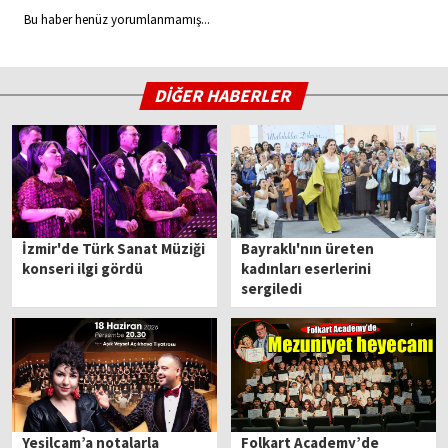
Bu haber henüz yorumlanmamış...
DİĞER HABERLER
İzmir'de Türk Sanat Müziği
Bayraklı'nın üreten
konseri ilgi gördü
kadınları eserlerini
sergiledi
Yeşilçam’a notalarla
Folkart Academy’de