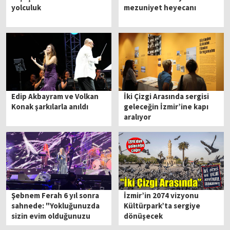
yolculuk
mezuniyet heyecanı
Edip Akbayram ve Volkan
İki Çizgi Arasında sergisi
Konak şarkılarla anıldı
geleceğin İzmir’ine kapı
aralıyor
Şebnem Ferah 6 yıl sonra
İzmir’in 2074 vizyonu
sahnede: "Yokluğunuzda
Kültürpark’ta sergiye
sizin evim olduğunuzu
dönüşecek
anladım"