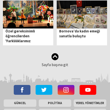
Özel gereksinimli
Bornova’da kadın emeği
öğrencilerden
sanatla buluştu
'Farklılıklarımız
Zenginliğimiz' tiyatro
oyunu
Sayfa başına git
GÜNCEL
POLİTİKA
YEREL YÖNETİMLER