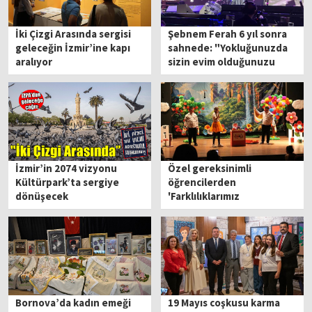
İki Çizgi Arasında sergisi
Şebnem Ferah 6 yıl sonra
geleceğin İzmir’ine kapı
sahnede: "Yokluğunuzda
aralıyor
sizin evim olduğunuzu
anladım"
İzmir’in 2074 vizyonu
Özel gereksinimli
Kültürpark’ta sergiye
öğrencilerden
dönüşecek
'Farklılıklarımız
Zenginliğimiz' tiyatro
oyunu
Bornova’da kadın emeği
19 Mayıs coşkusu karma