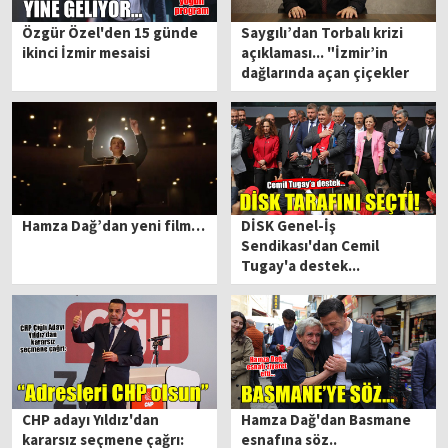
Özgür Özel'den 15 günde
Saygılı’dan Torbalı krizi
ikinci İzmir mesaisi
açıklaması... "İzmir’in
dağlarında açan çiçekler
hepimizin"
Hamza Dağ’dan yeni film…
DİSK Genel-İş
Sendikası'dan Cemil
Tugay'a destek...
CHP adayı Yıldız'dan
Hamza Dağ'dan Basmane
kararsız seçmene çağrı:
esnafına söz..