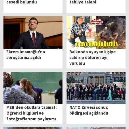
cesedi bulundu
tahliye talebi
Ekrem İmamoğlu'na
Balkonda uyuyan kişiye
soruşturma açıldı
saldırıp öldüren ayı
vuruldu
MEB'den okullara talimat:
NATO Zirvesi sonuç
Öğrenci bilgileri ve
bildirgesi açıklandı!
fotoğraflarının paylaşımı
tamamen yasaklandı