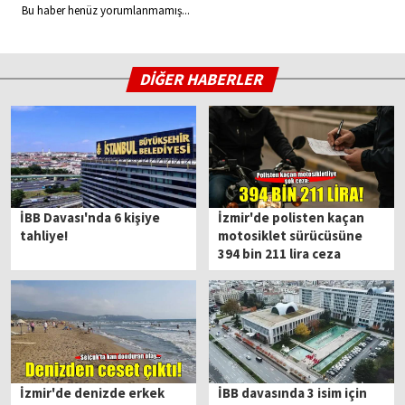
Bu haber henüz yorumlanmamış...
DİĞER HABERLER
İBB Davası'nda 6 kişiye
İzmir'de polisten kaçan
tahliye!
motosiklet sürücüsüne
394 bin 211 lira ceza
İzmir'de denizde erkek
İBB davasında 3 isim için