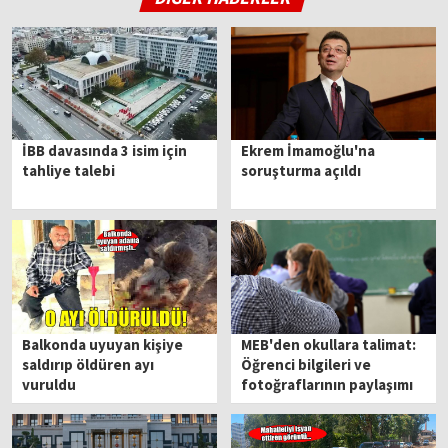
İBB davasında 3 isim için
Ekrem İmamoğlu'na
tahliye talebi
soruşturma açıldı
Balkonda uyuyan kişiye
MEB'den okullara talimat:
saldırıp öldüren ayı
Öğrenci bilgileri ve
vuruldu
fotoğraflarının paylaşımı
tamamen yasaklandı