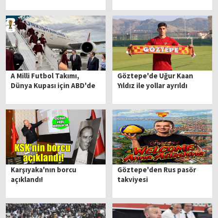
A Milli Futbol Takımı,
Göztepe'de Uğur Kaan
Dünya Kupası için ABD'de
Yıldız ile yollar ayrıldı
Karşıyaka'nın borcu
Göztepe'den Rus pasör
açıklandı!
takviyesi