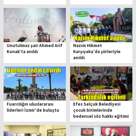
Unutulmaz şair Ahmed Arif
Nazım Hikmet
Konak’ta anıldı
Karşıyaka’da şiirleriyle
anıldı
Fuarcılığın uluslararası
Efes Selçuk Belediyesi
liderleri İzmir’de buluştu
çocuk birimlerinde
bedensel söz hakkı eğitimi