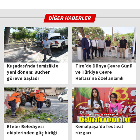
DİĞER HABERLER
Kuşadası'nda temizlikte
Tire’de Dünya Çevre Günü
yeni dönem: Bucher
ve Türkiye Çevre
göreve başladı
Haftası’na özel anlamlı
etkinlik
Efeler Belediyesi
Kemalpaşa'da festival
ekiplerinden güç birliği
rüzgarı