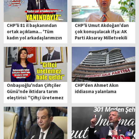
CHP'li 81 il başkanından
CHP'li Umut Akdoğan'dan
ortak açıklama... 'Tüm
çok konuşulacak ifşa: AK
kadın yol arkadaşlarımızın
Parti Aksaray Milletvekili
yanındayız'
Hüseyin Altınsoy eşine
'fakirlik belgesi' aldırmış
Onbaşıoğlu'ndan Çiftçiler
CHP'den Ahmet Akın
Günü'nde iktidara tarım
iddiasına yalanlama
eleştirisi: ''Çiftçi üretemez
hale geldi''