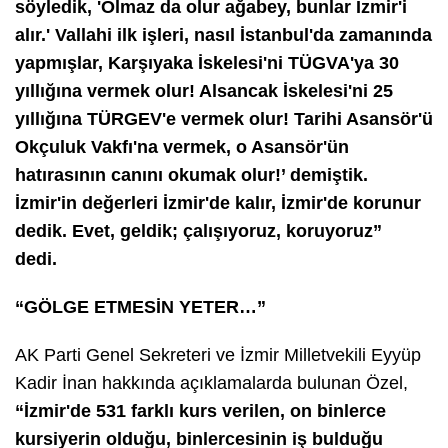
söyledik, 'Olmaz da olur ağabey, bunlar İzmir'i
alır.' Vallahi ilk işleri, nasıl İstanbul'da zamanında
yapmışlar, Karşıyaka İskelesi'ni TÜGVA'ya 30
yıllığına vermek olur! Alsancak İskelesi'ni 25
yıllığına TÜRGEV'e vermek olur! Tarihi Asansör'ü
Okçuluk Vakfı'na vermek, o Asansör'ün
hatırasının canını okumak olur!’ demiştik.
İzmir'in değerleri İzmir'de kalır, İzmir'de korunur
dedik. Evet, geldik; çalışıyoruz, koruyoruz”
dedi.
“GÖLGE ETMESİN YETER…”
AK Parti Genel Sekreteri ve İzmir Milletvekili Eyyüp
Kadir İnan hakkında açıklamalarda bulunan Özel,
“İzmir'de 531 farklı kurs verilen, on binlerce
kursiyerin olduğu, binlercesinin iş bulduğu