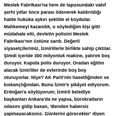
Meslek Fabrikası'na hem de tapusundaki vakıf
şerhi yıllar önce parası ödenerek kaldırıldığı
halde hukuka aykırı şekilde el koydular.
Mahkemeyi kazandık, o söylediğim kişi gitti
müdahale etti, devletin polisini Meslek
Fabrikası'nın üstüne sardı. Değerli
siyasetçilerimiz, İzmirlilerle birlikte sahip çıktılar.
Şimdi içeride 300 milyonluk makine, yatırım boş
duruyor. Kapıda polis duruyor. Oradan eğitim
alacak İzmirliler de evlerinde boş boş
oturuyorlar. Niye? AK Parti'nin hasetliğinden ve
kıskançlığından. Bunu İzmir'e şikâyet ediyorum.
Erdoğan'a söylüyorum; İzmirli belediye
başkanları Ankara'da ne yapsa, bürokratların
odasını gidip basan, ‘Benden habersiz
yapmayacaksınız. Günlerini görecekler’ diyen