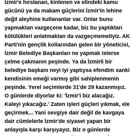
İzmir'e hırslanan, kinlenen ve elindeki kamu
gücünü ya da makam güçlerini İzmir'in lehine
değil aleyhine kullananlar var. Onlar bunu
yapmaktan vazgeçene kadar, biz bu yaptıkları
kötülükleri anlatmaktan da vazgeçmemeliyiz. AK
Parti'nin gençlik kollarından gelen bir yöneticisi,
İzmir Belediye Başkanları ne yapmak isterse
çelme çakmanın peşinde. Ya da İzmirli bir
belediye başkanı neyi iyi yaptıysa efendim sanki
kendisinin emeği varmış gibi sahiplenmenin
peşinde. Yerel seçimlerde 31'de 29 kazanmışız.
O günlerde diyorlar ki: 'İzmir'i biz alacağız.
Kaleyi yıkacağız.' Zaten işleri güçleri yıkmak, ele
geçirmek... Yani sevgiye dair değil de kavgaya
dair cümlelerle İzmir'de siyaset yapan bir
anlayışla karşı karşıyayız. Biz o günlerde