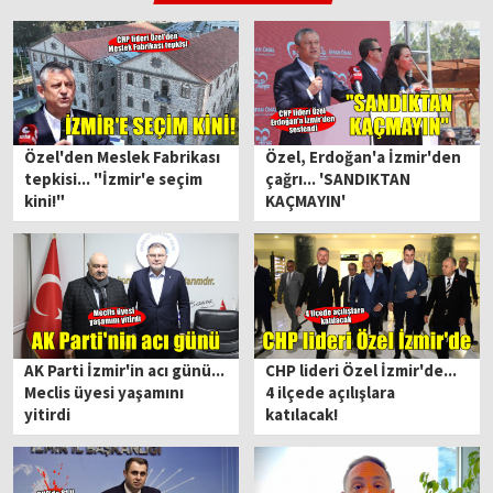
Özel'den Meslek Fabrikası
Özel, Erdoğan'a İzmir'den
tepkisi... "İzmir'e seçim
çağrı... 'SANDIKTAN
kini!"
KAÇMAYIN'
AK Parti İzmir'in acı günü...
CHP lideri Özel İzmir'de...
Meclis üyesi yaşamını
4 ilçede açılışlara
yitirdi
katılacak!