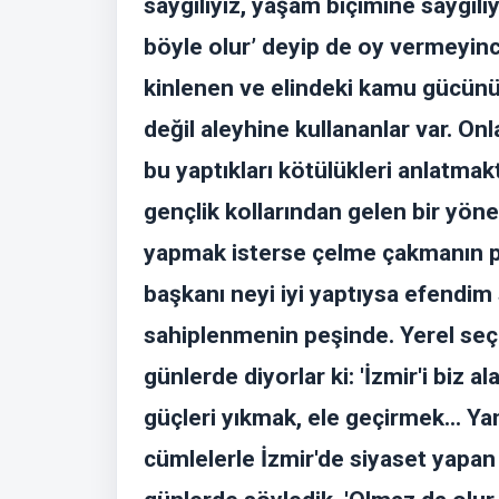
saygılıyız, yaşam biçimine saygılıy
böyle olur’ deyip de oy vermeyince
kinlenen ve elindeki kamu gücünü 
değil aleyhine kullananlar var. O
bu yaptıkları kötülükleri anlatma
gençlik kollarından gelen bir yöne
yapmak isterse çelme çakmanın peş
başkanı neyi iyi yaptıysa efendim
sahiplenmenin peşinde. Yerel seç
günlerde diyorlar ki: 'İzmir'i biz al
güçleri yıkmak, ele geçirmek... Ya
cümlelerle İzmir'de siyaset yapan b