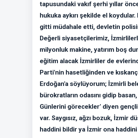
tapusundaki vakıf şerhi yıllar önc
hukuka aykırı şekilde el koydular
gitti müdahale etti, devletin polis
Değerli siyasetçilerimiz, İzmirliler
milyonluk makine, yatırım boş dur
eğitim alacak İzmirliler de evleri
Parti'nin hasetliğinden ve kıskanç
Erdoğan'a söylüyorum; İzmirli bel
bürokratların odasını gidip basa
Günlerini görecekler’ diyen gençli
var. Saygısız, ağzı bozuk, İzmir dü
haddini bildir ya İzmir ona haddini 