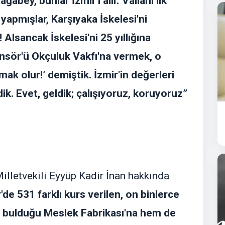
abey, bunlar İzmir'i alır.' Vallahi ilk
 yapmışlar, Karşıyaka İskelesi'ni
Alsancak İskelesi'ni 25 yıllığına
nsör'ü Okçuluk Vakfı'na vermek, o
ak olur!’ demiştik. İzmir'in değerleri
dik. Evet, geldik; çalışıyoruz, koruyoruz”
illetvekili Eyyüp Kadir İnan hakkında
'de 531 farklı kurs verilen, on binlerce
iş bulduğu Meslek Fabrikası'na hem de