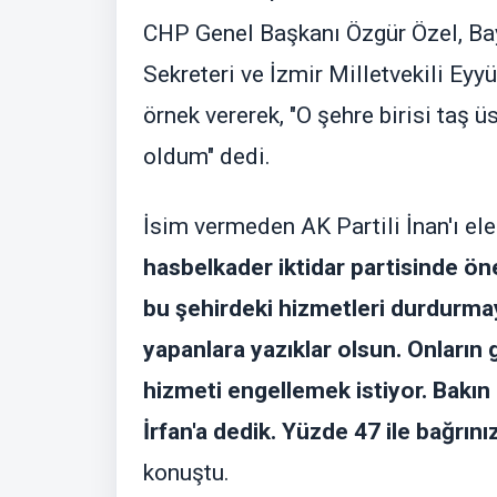
CHP Genel Başkanı Özgür Özel, Bay
Sekreteri ve İzmir Milletvekili Eyy
örnek vererek, "O şehre birisi taş 
oldum" dedi.
İsim vermeden AK Partili İnan'ı ele
hasbelkader iktidar partisinde ö
bu şehirdeki hizmetleri durdurmay
yapanlara yazıklar olsun. Onların g
hizmeti engellemek istiyor. Bakın
İrfan'a dedik. Yüzde 47 ile bağrını
konuştu.