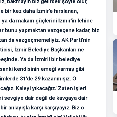
ız, bakmayın biz gelirsek şöyle olur,
 bir kez daha İzmir'e hırslanan,
ya da makam güçlerini İzmir'in lehine
nlar bunu yapmaktan vazgeçene kadar, biz
ktan da vazgeçmemeliyiz. AK Parti'nin
ticisi, İzmir Belediye Başkanları ne
inde. Ya da İzmirli bir belediye
 sanki kendisinin emeği varmış gibi
imlerde 31'de 29 kazanmışız. O
acağız. Kaleyi yıkacağız.' Zaten işleri
ni sevgiye dair değil de kavgaya dair
ir anlayışla karşı karşıyayız. Biz o