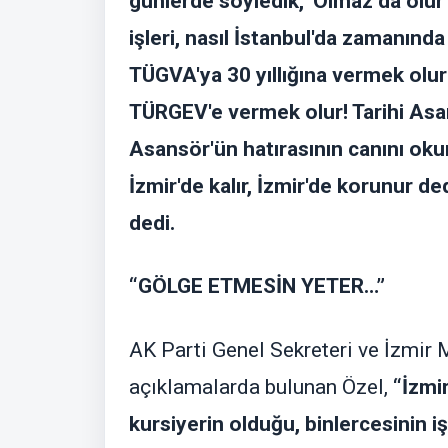
günlerde söyledik, 'Olmaz da olur ağ
işleri, nasıl İstanbul'da zamanında
TÜGVA'ya 30 yıllığına vermek olur! 
TÜRGEV'e vermek olur! Tarihi Asa
Asansör'ün hatırasının canını okum
İzmir'de kalır, İzmir'de korunur de
dedi.
“GÖLGE ETMESİN YETER…”
AK Parti Genel Sekreteri ve İzmir M
açıklamalarda bulunan Özel,
“İzmir
kursiyerin olduğu, binlercesinin 