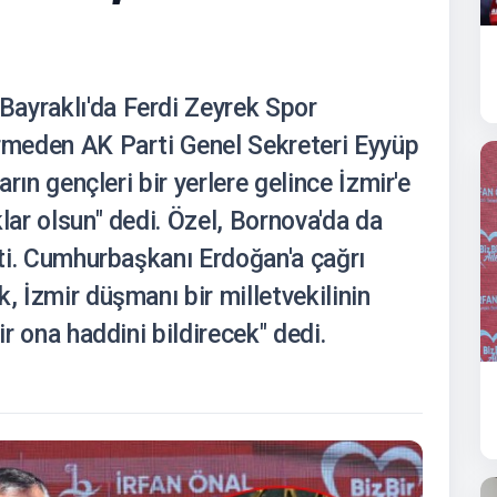
ayraklı'da Ferdi Zeyrek Spor
ermeden AK Parti Genel Sekreteri Eyyüp
arın gençleri bir yerlere gelince İzmir'e
lar olsun" dedi. Özel, Bornova'da da
etti. Cumhurbaşkanı Erdoğan'a çağrı
, İzmir düşmanı bir milletvekilinin
ir ona haddini bildirecek" dedi.