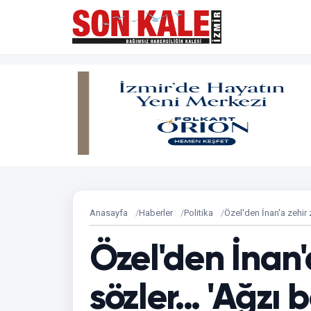
Anasayfa
Haberler
Politika
Özel'den İnan'a zehir
Özel'den İnan
sözler... 'Ağzı 