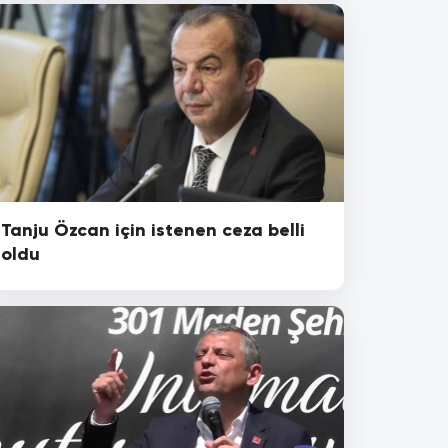
Tanju Özcan için istenen ceza belli
oldu