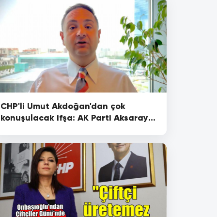
CHP'li Umut Akdoğan'dan çok
konuşulacak ifşa: AK Parti Aksaray
Milletvekili Hüseyin Altınsoy eşine
'fakirlik belgesi' aldırmış