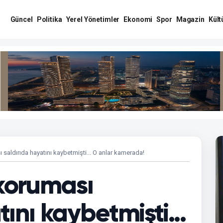
Güncel
Politika
Yerel Yönetimler
Ekonomi
Spor
Magazin
Kült
ı saldırıda hayatını kaybetmişti... O anlar kamerada!
 koruması
ını kaybetmişti...