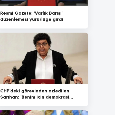
Resmi Gazete: 'Varlık Barışı'
düzenlemesi yürürlüğe girdi
CHP'deki görevinden azledilen
Sarıhan: 'Benim için demokrasi
madalyasıdır'